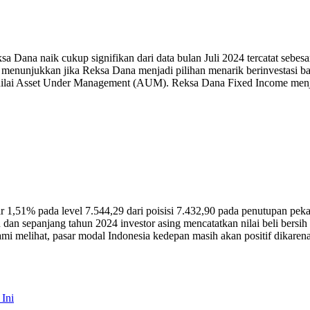
 Dana naik cukup signifikan dari data bulan Juli 2024 tercatat sebesa
tu menunjukkan jika Reksa Dana menjadi pilihan menarik berinvestasi b
 nilai Asset Under Management (AUM). Reksa Dana Fixed Income menj
,51% pada level 7.544,29 dari poisisi 7.432,90 pada penutupan peka
dan sepanjang tahun 2024 investor asing mencatatkan nilai beli bersih 
Kami melihat, pasar modal Indonesia kedepan masih akan positif dikaren