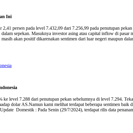
an Ini
,41 persen pada level 7.432,09 dari 7.256,99 pada penutupan pekan 
dalam sepekan. Masuknya investor asing atau capital inflow di pasar mo
masih akan positif dikarenakan sentimen dari luar negeri maupun dala
Indonesia
ke level 7.288 dari penutupan pekan sebelumnya di level 7.294. Teka
adap dolar AS.Namun kami melihat terdapat beberapa sentimen baik dal
date Domestik : Pada Senin (29/7/2024), terdapat rilis data penanama