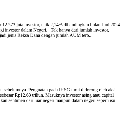
r 12.573 juta investor, naik 2,14% dibandingkan bulan Juni 2024
agi investor dalam Negeri. Tak hanya dari jumlah investor,
adi jenis Reksa Dana dengan jumlah AUM terb...
n sebelumnya. Penguatan pada IHSG turut didorong oleh aksi
sebesar Rp12,63 triliun. Masuknya investor asing atau capital
akan sentimen dari luar negeri maupun dalam negeri seperti isu