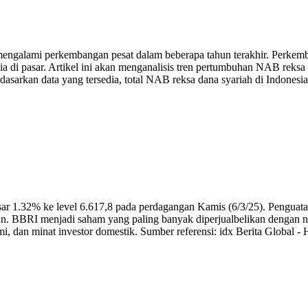
mengalami perkembangan pesat dalam beberapa tahun terakhir. Perkemba
a di pasar. Artikel ini akan menganalisis tren pertumbuhan NAB reksa d
arkan data yang tersedia, total NAB reksa dana syariah di Indonesia
1.32% ke level 6.617,8 pada perdagangan Kamis (6/3/25). Penguatan 
BBRI menjadi saham yang paling banyak diperjualbelikan dengan nilai
 dan minat investor domestik. Sumber referensi: idx Berita Global - H