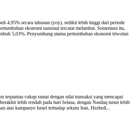
 4,95% secara tahunan (yoy), sedikit lebih tinggi dari periode
pertumbuhan ekonomi nasional tercatat melambat. Sementara itu,
a tumbuh 5,03%. Penyumbang utama pertumbuhan ekonomi triwulan
m terpantau cukup ramai dengan nilai transaksi yang mencapai
berakhir lebih rendah pada hari Selasa, dengan Nasdaq turun lebih
san atas kampanye Israel terhadap sekutu Iran, Hezboll...