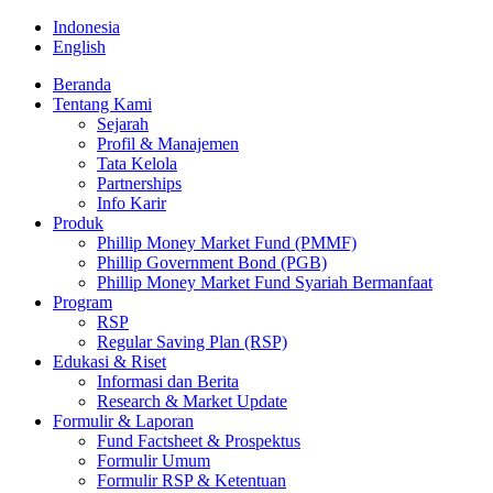
Indonesia
English
Beranda
Tentang Kami
Sejarah
Profil & Manajemen
Tata Kelola
Partnerships
Info Karir
Produk
Phillip Money Market Fund (PMMF)
Phillip Government Bond (PGB)
Phillip Money Market Fund Syariah Bermanfaat
Program
RSP
Regular Saving Plan (RSP)
Edukasi & Riset
Informasi dan Berita
Research & Market Update
Formulir & Laporan
Fund Factsheet & Prospektus
Formulir Umum
Formulir RSP & Ketentuan