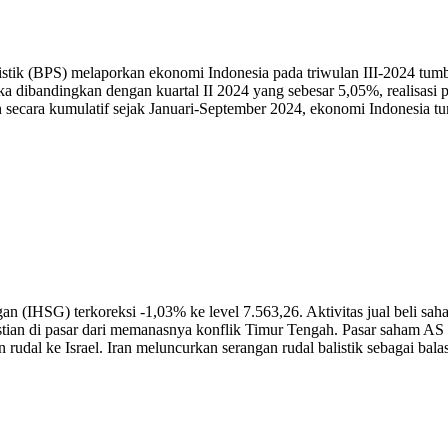
tik (BPS) melaporkan ekonomi Indonesia pada triwulan III-2024 tumbuh
a dibandingkan dengan kuartal II 2024 yang sebesar 5,05%, realisasi 
n secara kumulatif sejak Januari-September 2024, ekonomi Indonesi
IHSG) terkoreksi -1,03% ke level 7.563,26. Aktivitas jual beli saha
astian di pasar dari memanasnya konflik Timur Tengah. Pasar saham AS 
 rudal ke Israel. Iran meluncurkan serangan rudal balistik sebagai bala