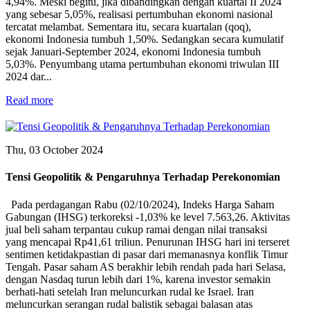
4,94%. Meski begitu, jika dibandingkan dengan kuartal II 2024
yang sebesar 5,05%, realisasi pertumbuhan ekonomi nasional
tercatat melambat. Sementara itu, secara kuartalan (qoq),
ekonomi Indonesia tumbuh 1,50%. Sedangkan secara kumulatif
sejak Januari-September 2024, ekonomi Indonesia tumbuh
5,03%. Penyumbang utama pertumbuhan ekonomi triwulan III
2024 dar...
Read more
Thu, 03 October 2024
Tensi Geopolitik & Pengaruhnya Terhadap Perekonomian
Pada perdagangan Rabu (02/10/2024), Indeks Harga Saham
Gabungan (IHSG) terkoreksi -1,03% ke level 7.563,26. Aktivitas
jual beli saham terpantau cukup ramai dengan nilai transaksi
yang mencapai Rp41,61 triliun. Penurunan IHSG hari ini terseret
sentimen ketidakpastian di pasar dari memanasnya konflik Timur
Tengah. Pasar saham AS berakhir lebih rendah pada hari Selasa,
dengan Nasdaq turun lebih dari 1%, karena investor semakin
berhati-hati setelah Iran meluncurkan rudal ke Israel. Iran
meluncurkan serangan rudal balistik sebagai balasan atas