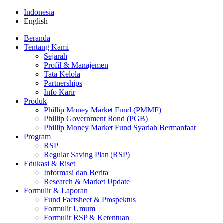
Indonesia
English
Beranda
Tentang Kami
Sejarah
Profil & Manajemen
Tata Kelola
Partnerships
Info Karir
Produk
Phillip Money Market Fund (PMMF)
Phillip Government Bond (PGB)
Phillip Money Market Fund Syariah Bermanfaat
Program
RSP
Regular Saving Plan (RSP)
Edukasi & Riset
Informasi dan Berita
Research & Market Update
Formulir & Laporan
Fund Factsheet & Prospektus
Formulir Umum
Formulir RSP & Ketentuan